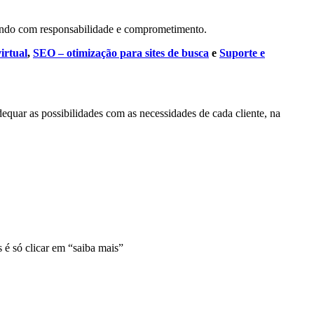
uando com responsabilidade e comprometimento.
irtual
,
SEO – otimização para sites de busca
e
Suporte e
quar as possibilidades com as necessidades de cada cliente, na
 é só clicar em “saiba mais”